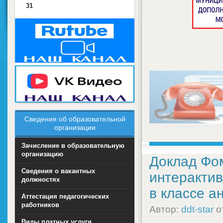
31
Сведения об образовательной
организации
Зачисление в образовательную
организацию
Доклад Фом
Сведения о вакантных
интерактив
должностях
в классе а
Аттестация педагогических
работников
Автор:
ddt-star
о
Виды платных услуги