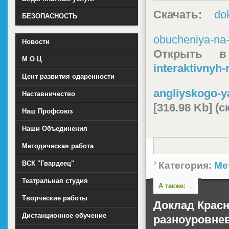
Скачать:
do
БЕЗОПАСНОСТЬ
obucheniya-na-
Новости
Открыть 
М О Ц
interaktivnyh
Цент развития одаренности
angliyskogo-y
Наставничество
[316.98 Kb] (
Наш Профсоюз
Наши Объединения
Методическая работа
ВСК "Гвардеец"
Категория:
Ме
Театральная студия
А также:
Творческие работы
Доклад Красн
Дистанционное обучение
разноуровне