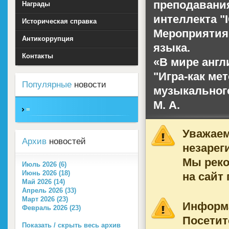
преподавани
Награды
интеллекта "I
Историческая справка
Мероприятия 
Антикоррупция
языка.
Контакты
«В мире англ
"Игра-как ме
Популярные
новости
музыкального
М. А.
=
Уважаем
Архив
новостей
незарег
Мы рек
Июль 2026 (6)
Июнь 2026 (18)
на сайт
Май 2026 (14)
Апрель 2026 (33)
Март 2026 (23)
Информ
Февраль 2026 (23)
Посетит
Показать / скрыть весь архив