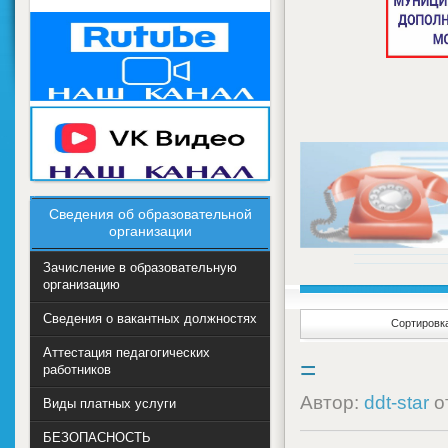
Сведения об образовательной
организации
Зачисление в образовательную
организацию
Сведения о вакантных должностях
Сортировка
Аттестация педагогических
=
работников
Автор:
ddt-star
о
Виды платных услуги
БЕЗОПАСНОСТЬ