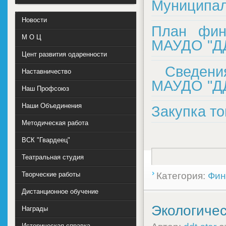
Муниципал
Новости
План фина
М О Ц
МАУДО "ДД
Цент развития одаренности
Сведен
Наставничество
МАУДО "ДД
Наш Профсоюз
Наши Объединения
Закупка то
Методическая работа
ВСК "Гвардеец"
Театральная студия
Творческие работы
Категория:
Фин
Дистанционное обучение
Экологичес
Награды
Историческая справка