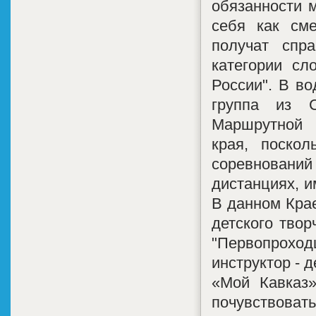
обязанности м
себя как сме
получат спр
категории сл
России". В во
группа из 
Маршрутной 
края, поскол
соревнований
дистанциях, и
В данном Кра
детского твор
"Первопроходц
инструктор - 
«Мой Кавказ
почувствовать