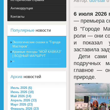
Автор:
ddt-star
о
Антикоррупция
6 июля 2026 г
Контакты
— премьера с
В "Городе Ма
Популярные
новости
роли — они со
и показал у
Экологические сказки в "Городе
Мастеров".
заставила зад
Краевые походы "МОЙ КАВКАЗ"
Дети сами 
| ВОДНЫЙ МАРШРУТ
=
подручных м
главное — о
природе.
Архив
новостей
Июль 2026 (6)
Июнь 2026 (18)
Май 2026 (14)
Апрель 2026 (33)
Март 2026 (23)
Февраль 2026 (23)