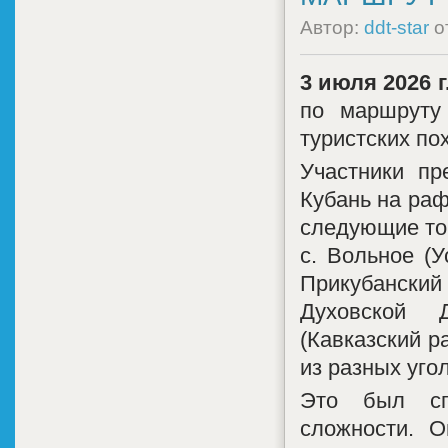
Автор:
ddt-star
о
3 июля 2026 г
по маршрут
туристских по
Участники пр
Кубань на раф
следующие то
с. Вольное (У
Прикубански
Духовской Д
(Кавказский р
из разных уго
Это был сп
сложности. 