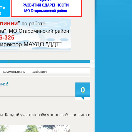
комментариям
алфавиту
ния!
0
и. Каждый участник внёс что-то своё — и в итоге