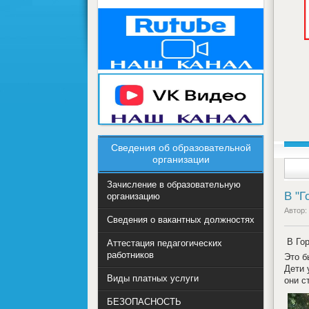
Сведения об образовательной
организации
Зачисление в образовательную
В "Г
организацию
Автор:
Сведения о вакантных должностях
В Гор
Аттестация педагогических
работников
Это б
Дети 
Виды платных услуги
они с
БЕЗОПАСНОСТЬ