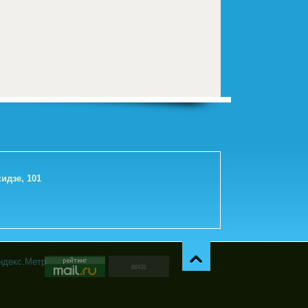
идзе, 101
Навер
х