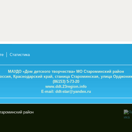
те
Статистика
МАУДО «Дом детского творчества» МО Староминский район
Россия, Краснодарский край, станица Староминская, улица Орджоник
(86153) 5-73-20
www.ddt.23region.info
E-mail:
ddt-star@yandex.ru
тароминский район