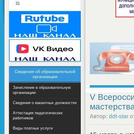
31
Сведения об образовательной
организации
Зачисление в образовательную
организацию
V Всеросси
Сведения о вакантных должностях
мастерства
Аттестация педагогических
Автор:
ddt-star
о
работников
Виды платных услуги