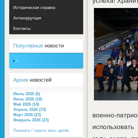
успеха! Храни
Историческая справка
Антикоррупция
Контакты
Популярные
новости
=
Архив
новостей
Июль 2026 (6)
Июнь 2026 (18)
Май 2026 (14)
Апрель 2026 (33)
военно-патр
Март 2026 (23)
Февраль 2026 (23)
использов
Показать / скрыть весь архив