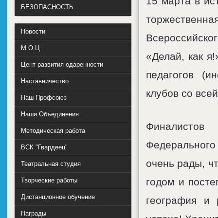
15 марта в ис
БЕЗОПАСНОСТЬ
торжествен
Новости
Всероссийск
М О Ц
«Делай, как я
Цент развития одаренности
педагогов (ин
Наставничество
клубов со все
Наш Профсоюз
Наши Объединения
Финалистов
Методическая работа
Федерального 
ВСК "Гвардеец"
очень рады, чт
Театральная студия
годом и посте
Творческие работы
Дистанционное обучение
география и 
Награды