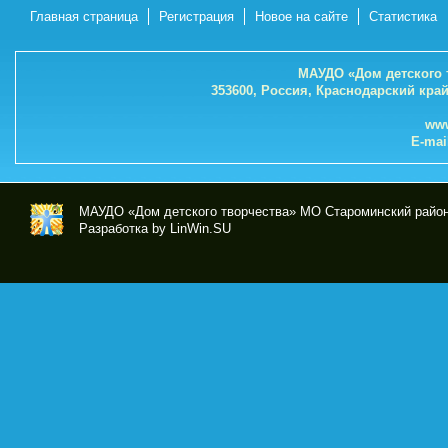
Главная страница
Регистрация
Новое на сайте
Статистика
МАУДО «Дом детского 
353600, Россия, Краснодарский кра
www
E-mai
МАУДО «Дом детского творчества» МО Староминский райо
Разработка by LinWin.SU
МА
УД
О
«До
м
дет
ског
о
тво
рче