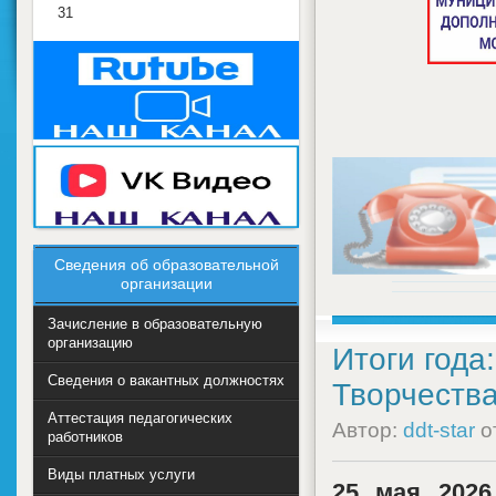
31
Сведения об образовательной
организации
Зачисление в образовательную
организацию
Итоги года
Сведения о вакантных должностях
Творчеств
Аттестация педагогических
Автор:
ddt-star
о
работников
Виды платных услуги
25 мая 2026