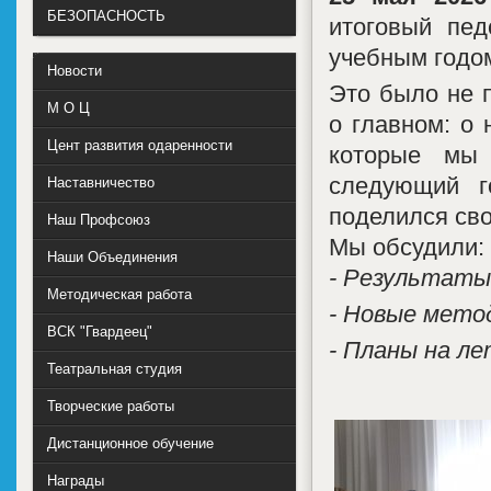
БЕЗОПАСНОСТЬ
итоговый пед
учебным годом
Новости
Это было не 
М О Ц
о главном: о 
Цент развития одаренности
которые мы 
следующий г
Наставничество
поделился св
Наш Профсоюз
Мы обсудили:
Наши Объединения
- Результаты
Методическая работа
- Новые метод
ВСК "Гвардеец"
- Планы на л
Театральная студия
Творческие работы
Дистанционное обучение
Награды