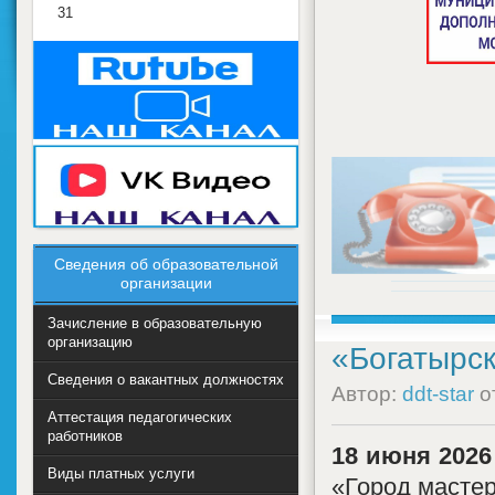
31
Сведения об образовательной
организации
Зачисление в образовательную
организацию
«Богатырск
Сведения о вакантных должностях
Автор:
ddt-star
о
Аттестация педагогических
работников
18 июня 2026 
Виды платных услуги
«Город масте