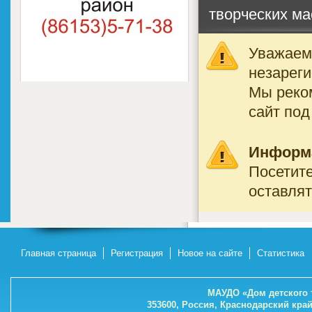
творческих ма
Уважаемы
незареги
Мы реко
сайт под
Информ
Посетите
оставлят
Главная страница
Регистрация
Новое на сайте
Статистика
МАУДО «Дом детского 
353600, Россия, Краснодарский кра