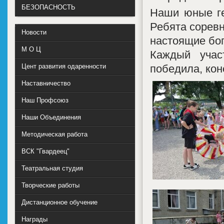
БЕЗОПАСНОСТЬ
Наши юные ге
Ребята соревн
Новости
настоящие бо
М О Ц
Каждый учас
победила, кон
Цент развития одаренности
Наставничество
Наш Профсоюз
Наши Объединения
Методическая работа
ВСК "Гвардеец"
Театральная студия
Творческие работы
Дистанционное обучение
Награды