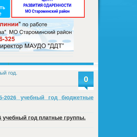
ый год.
0
5-2026 учебный год бюджетные
 учебный год платные группы.