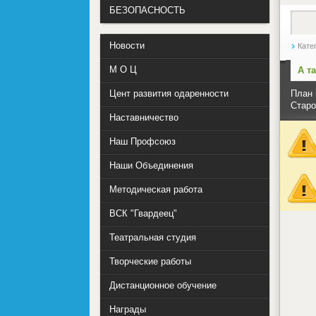
БЕЗОПАСНОСТЬ
Новости
Кате
М О Ц
А т
Цент развития одаренности
План 
Старо
Наставничество
Наш Профсоюз
Наши Объединения
Методическая работа
ВСК "Гвардеец"
Театральная студия
Творческие работы
Дистанционное обучение
Награды