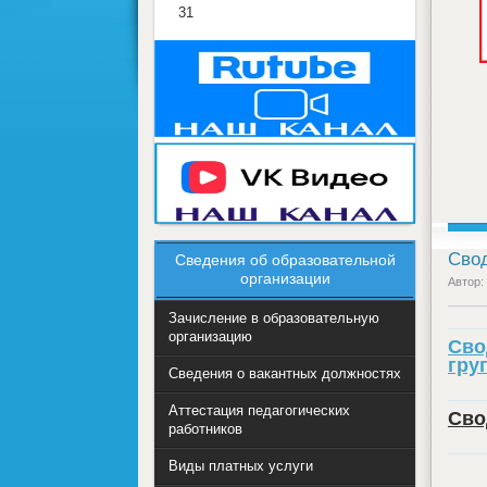
31
Свод
Сведения об образовательной
организации
Автор:
Зачисление в образовательную
организацию
Сво
гру
Сведения о вакантных должностях
Аттестация педагогических
Сво
работников
Виды платных услуги