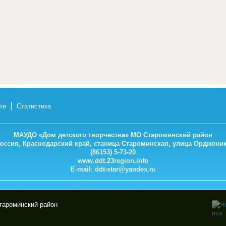
те
Статистика
МАУДО «Дом детского творчества» МО Староминский район
Россия, Краснодарский край, станица Староминская, улица Орджоник
(86153) 5-73-20
www.ddt.23region.info
E-mail:
ddt-star@yandex.ru
тароминский район