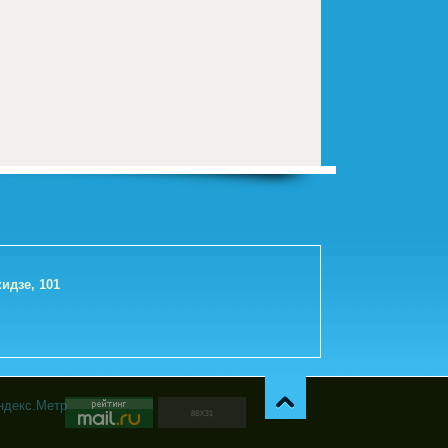
идзе, 101
Навер
х