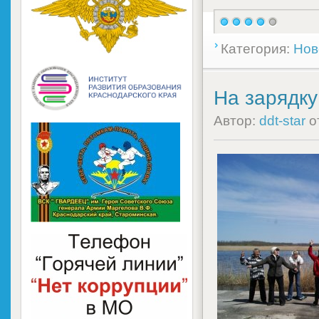
Категория:
Нов
На зарядку
Автор:
ddt-star
о