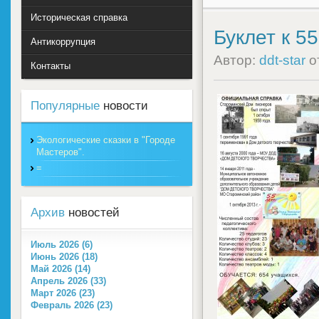
Историческая справка
Буклет к 5
Антикоррупция
Автор:
ddt-star
о
Контакты
Популярные
новости
Экологические сказки в "Городе
Мастеров".
=
Архив
новостей
Июль 2026 (6)
Июнь 2026 (18)
Май 2026 (14)
Апрель 2026 (33)
Март 2026 (23)
Февраль 2026 (23)