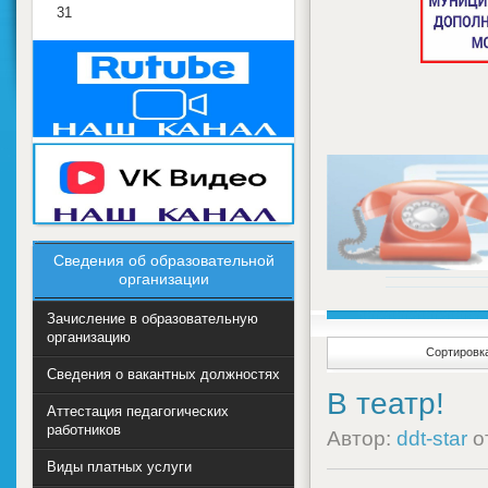
31
Сведения об образовательной
организации
Зачисление в образовательную
организацию
Сортировка
Сведения о вакантных должностях
В театр!
Аттестация педагогических
работников
Автор:
ddt-star
о
Виды платных услуги