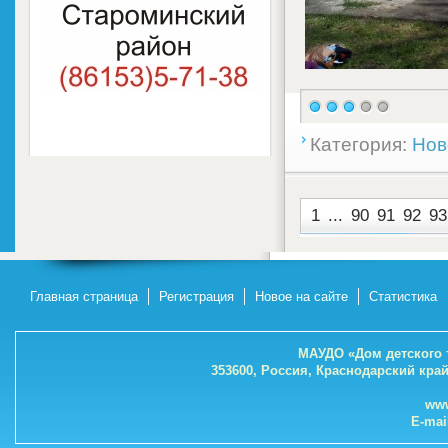
Категория:
Нов
1
...
90
91
92
93
Главная страница
Регистрация
Новое на сайте
Статистика
МАУДО «Дом детского 
353600, Россия, Краснодарский кра
www
E-mai