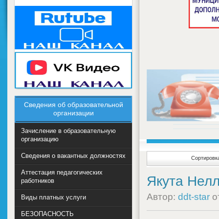
Сведения об образовательной
организации
Зачисление в образовательную
организацию
Сведения о вакантных должностях
Сортировка
Аттестация педагогических
Якута Нел
работников
Автор:
ddt-star
о
Виды платных услуги
БЕЗОПАСНОСТЬ