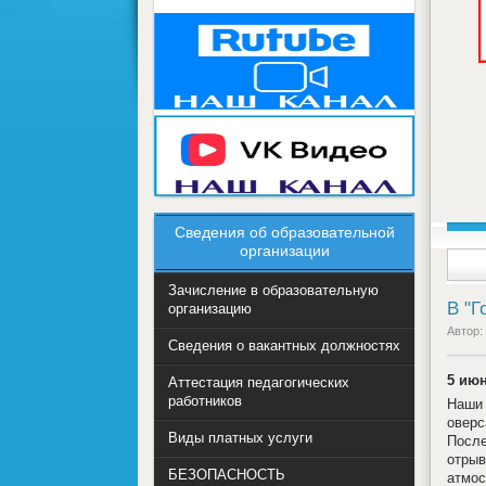
Сведения об образовательной
организации
Зачисление в образовательную
В "Г
организацию
Автор:
Сведения о вакантных должностях
5 июн
Аттестация педагогических
работников
Наши
оверс
Виды платных услуги
После
отрыв
БЕЗОПАСНОСТЬ
атмос