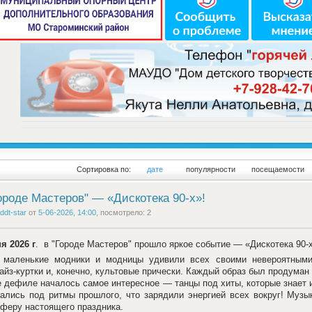
Сортировка по:
дате
популярности
посещаемости
ороде Мастеров" — «Дискотека 90-х»!
ddt-star
от
5-06-2026, 14:00
, посмотрело: 2
я 2026 г
. в "Городе Мастеров" прошло яркое событие — «Дискотека 90-
 маленькие модники и модницы удивили всех своими невероятными 
айз-куртки и, конечно, культовые прически. Каждый образ был продуман
 дефиле началось самое интересное — танцы под хиты, которые знает и
ались под ритмы прошлого, что зарядили энергией всех вокруг! Музык
феру настоящего праздника.