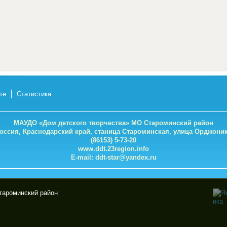
те
Статистика
МАУДО «Дом детского творчества» МО Староминский район
Россия, Краснодарский край, станица Староминская, улица Орджоник
(86153) 5-73-20
www.ddt.23region.info
E-mail:
ddt-star@yandex.ru
тароминский район