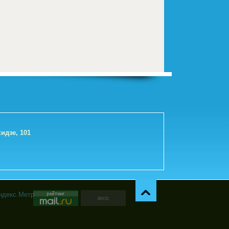
идзе, 101
Навер
х