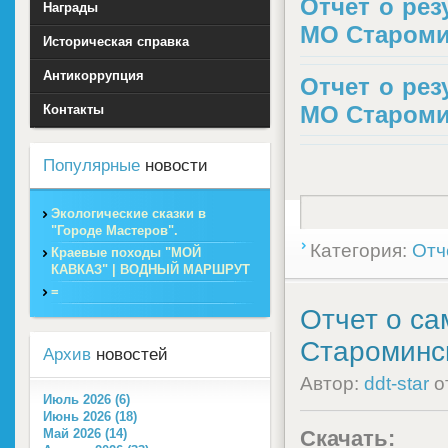
Отчет о ре
Награды
МО Старомин
Историческая справка
Антикоррупция
Отчет о ре
МО Старомин
Контакты
Популярные
новости
Экологические сказки в
"Городе Мастеров".
Категория:
Отч
Краевые походы "МОЙ
КАВКАЗ" | ВОДНЫЙ МАРШРУТ
=
Отчет о с
Староминск
Архив
новостей
Автор:
ddt-star
о
Июль 2026 (6)
Июнь 2026 (18)
Май 2026 (14)
Скачать: