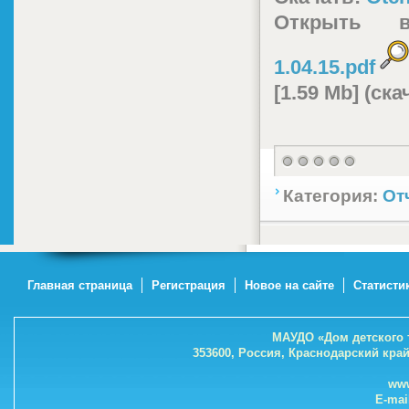
Открыть 
1.04.15.pdf
[1.59 Mb] (cк
Категория:
От
Главная страница
Регистрация
Новое на сайте
Статисти
МАУДО «Дом детского 
353600, Россия, Краснодарский кра
www
E-mai