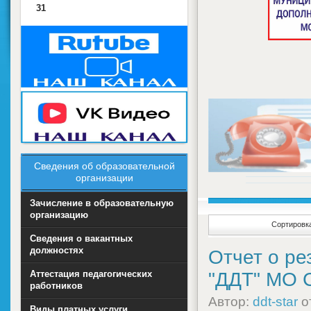
31
Сведения об образовательной
организации
Зачисление в образовательную
организацию
Сортировка
Сведения о вакантных
должностях
Отчет о р
Аттестация педагогических
"ДДТ" МО 
работников
Автор:
ddt-star
о
Виды платных услуги