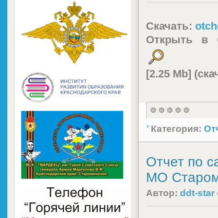
Скачать:
otch
Открыть в 
[2.25 Mb] (cк
Категория:
От
Отчет по 
МО Староми
Автор:
ddt-star