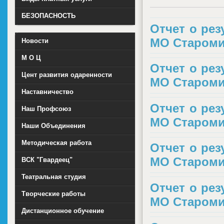
БЕЗОПАСНОСТЬ
Отчет о ре
МО Старомин
Новости
М О Ц
Отчет о ре
Цент развития одаренности
МО Старомин
Наставничество
Отчет о ре
Наш Профсоюз
МО Старомин
Наши Объединения
Методическая работа
Отчет о ре
МО Старомин
ВСК "Гвардеец"
Театральная студия
Отчет о ре
Творческие работы
МО Старомин
Дистанционное обучение