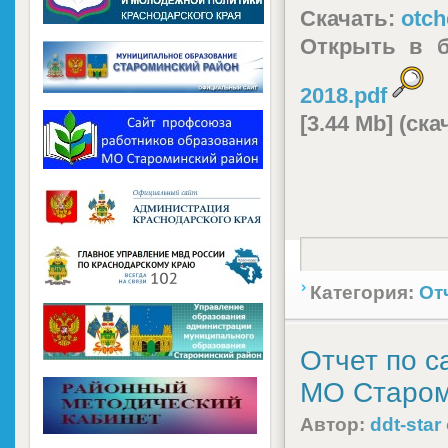
Скачать:
otch
Открыть в 
2018.pdf
[3.44 Mb] (cк
Категория:
От
Отчет по 
МО Староми
Автор:
ddt-star