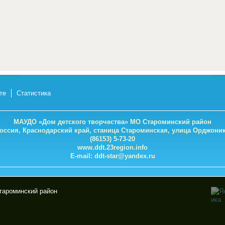
те
Статистика
МАУДО «Дом детского творчества» МО Староминский район
Россия, Краснодарский край, станица Староминская, улица Орджоник
(86153) 5-73-20
www.ddt.23region.info
E-mail:
ddt-star@yandex.ru
тароминский район