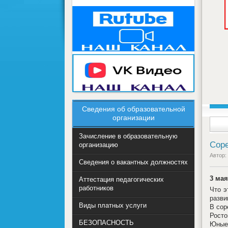
Сведения об образовательной
организации
Зачисление в образовательную
Соре
организацию
Автор:
Сведения о вакантных должностях
3 мая
Аттестация педагогических
работников
Что э
разви
Виды платных услуги
В сор
Росто
БЕЗОПАСНОСТЬ
Юные 