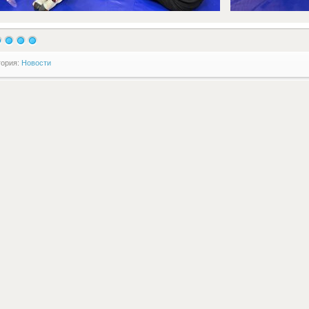
гория:
Новости