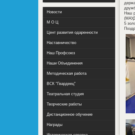
держа
дружб
Новости
Наш р
(МАУД
М О Ц
5 зол
Поздр
Цент развития одаренности
Наставничество
Наш Профсоюз
Наши Объединения
Методическая работа
ВСК "Гвардеец"
Театральная студия
Творческие работы
Дистанционное обучение
Награды
Историческая справка