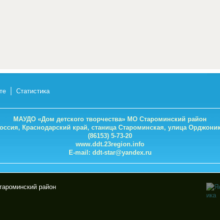
те
Статистика
МАУДО «Дом детского творчества» МО Староминский район
Россия, Краснодарский край, станица Староминская, улица Орджоник
(86153) 5-73-20
www.ddt.23region.info
E-mail:
ddt-star@yandex.ru
тароминский район