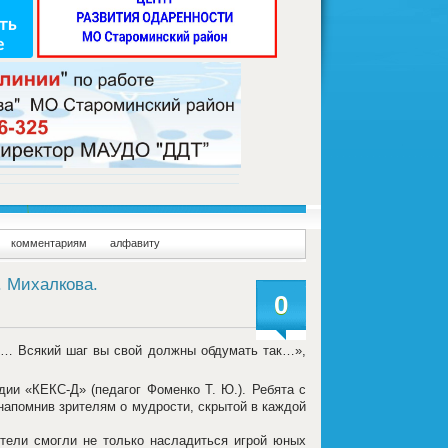
комментариям
алфавиту
. Михалкова.
0
«… Всякий шаг вы свой должны обдумать так…»,
дии «КЕКС-Д» (педагог Фоменко Т. Ю.). Ребята с
апомнив зрителям о мудрости, скрытой в каждой
тели смогли не только насладиться игрой юных