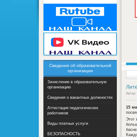
Сведения об образовательной
организации
Зачисление в образовательную
Лите
организацию
Автор:
Сведения о вакантных должностях
15 ма
Аттестация педагогических
посвя
работников
Этот 
Виды платных услуги
больш
басне
БЕЗОПАСНОСТЬ
Каждо