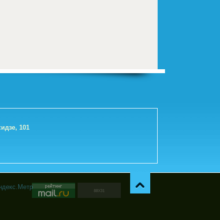
идзе, 101
Навер
х