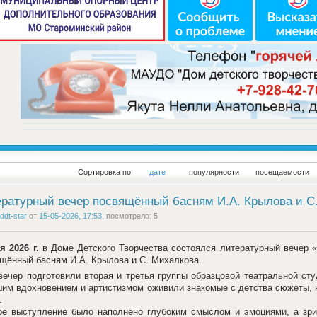
Сортировка по:
дате
популярности
посещаемости
ратурный вечер посвящённый басням И.А. Крылова и С
ddt-star
от
15-05-2026, 17:53
, посмотрело: 5
я 2026 г.
в Доме Детского Творчества состоялся литературный вечер 
щённый басням И.А. Крылова и С. Михалкова.
вечер подготовили вторая и третья группы образцовой театральной сту
им вдохновением и артистизмом оживили знакомые с детства сюжеты, н
.
е выступление было наполнено глубоким смыслом и эмоциями, а зри